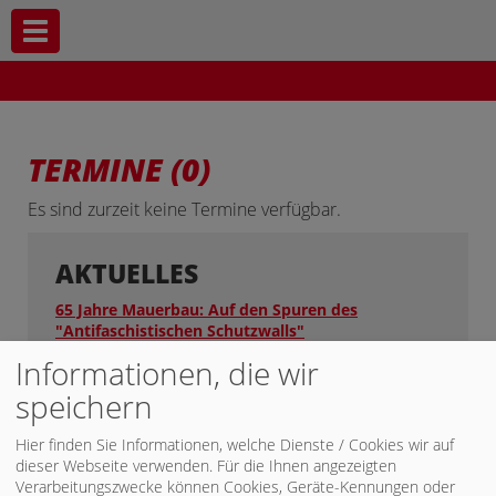
Toggle navigation
TERMINE (0)
Es sind zurzeit keine Termine verfügbar.
AKTUELLES
65 Jahre Mauerbau: Auf den Spuren des
"Antifaschistischen Schutzwalls"
Informationen, die wir
speichern
Baufortschritt durch weniger Bürokratie
Hier finden Sie Informationen, welche Dienste / Cookies wir auf
dieser Webseite verwenden. Für die Ihnen angezeigten
Azubi aufgepasst: Hol jetzt Dein (billiges)
Verarbeitungszwecke können Cookies, Geräte-Kennungen oder
Deutschlandticket!